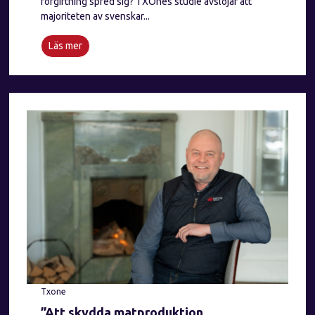
förgiftning spred sig? TXOnes studie avslöjar att
majoriteten av svenskar...
Läs mer
Txone
”Att skydda matproduktion,